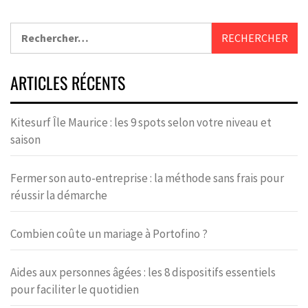
ARTICLES RÉCENTS
Kitesurf Île Maurice : les 9 spots selon votre niveau et
saison
Fermer son auto-entreprise : la méthode sans frais pour
réussir la démarche
Combien coûte un mariage à Portofino ?
Aides aux personnes âgées : les 8 dispositifs essentiels
pour faciliter le quotidien