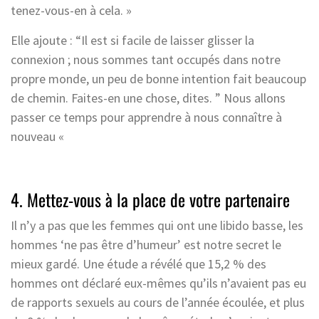
tenez-vous-en à cela. »
Elle ajoute : “Il est si facile de laisser glisser la
connexion ; nous sommes tant occupés dans notre
propre monde, un peu de bonne intention fait beaucoup
de chemin. Faites-en une chose, dites. ” Nous allons
passer ce temps pour apprendre à nous connaître à
nouveau «
4. Mettez-vous à la place de votre partenaire
Il n’y a pas que les femmes qui ont une libido basse, les
hommes ‘ne pas être d’humeur’ est notre secret le
mieux gardé. Une étude a révélé que 15,2 % des
hommes ont déclaré eux-mêmes qu’ils n’avaient pas eu
de rapports sexuels au cours de l’année écoulée, et plus