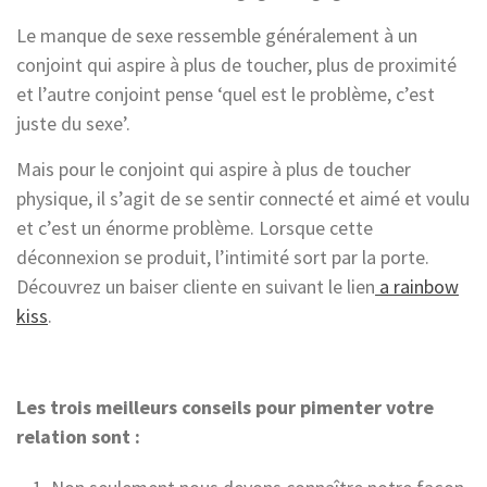
Le manque de sexe ressemble généralement à un
conjoint qui aspire à plus de toucher, plus de proximité
et l’autre conjoint pense ‘quel est le problème, c’est
juste du sexe’.
Mais pour le conjoint qui aspire à plus de toucher
physique, il s’agit de se sentir connecté et aimé et voulu
et c’est un énorme problème. Lorsque cette
déconnexion se produit, l’intimité sort par la porte.
Découvrez un baiser cliente en suivant le lien
a rainbow
kiss
.
Les trois meilleurs conseils pour pimenter votre
relation sont :