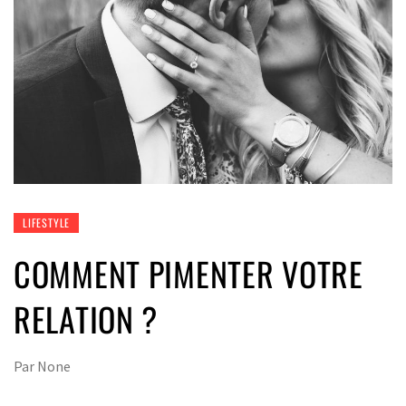
LIFESTYLE
COMMENT PIMENTER VOTRE
RELATION ?
Par
None